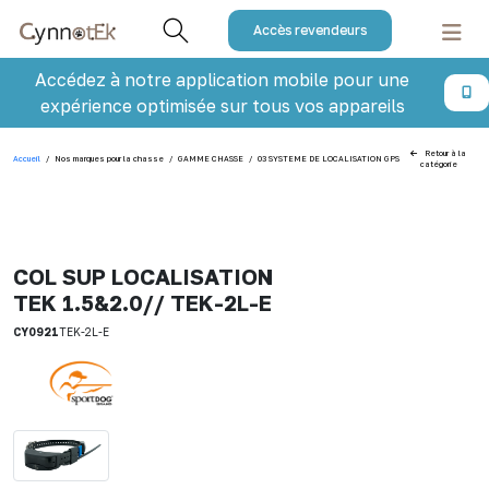
Accès revendeurs
Accédez à notre application mobile pour une
expérience optimisée sur tous vos appareils
Retour à la
Accueil
/
Nos marques pour la chasse
/
GAMME CHASSE
/
03 SYSTEME DE LOCALISATION GPS
/
COL SUP LOCALISA
catégorie
COL SUP LOCALISATION
TEK 1.5&2.0// TEK-2L-E
CY0921
TEK-2L-E