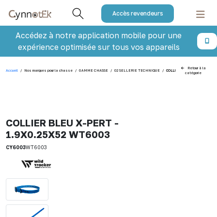
Accès revendeurs
Accédez à notre application mobile pour une
expérience optimisée sur tous vos appareils
Retour à la
Accueil
/
Nos marques pour la chasse
/
GAMME CHASSE
/
02 SELLERIE TECHNIQUE
/
COLLIER BLEU X-PERT - 1.9X
catégorie
COLLIER BLEU X-PERT -
1.9X0.25X52 WT6003
CY6003
WT6003