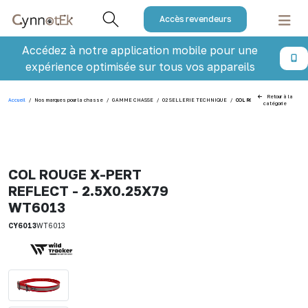
Accès revendeurs
Accédez à notre application mobile pour une
expérience optimisée sur tous vos appareils
Retour à la
Accueil
/
Nos marques pour la chasse
/
GAMME CHASSE
/
02 SELLERIE TECHNIQUE
/
COL ROUGE X-PERT REFLECT 
catégorie
COL ROUGE X-PERT
REFLECT - 2.5X0.25X79
WT6013
CY6013
WT6013