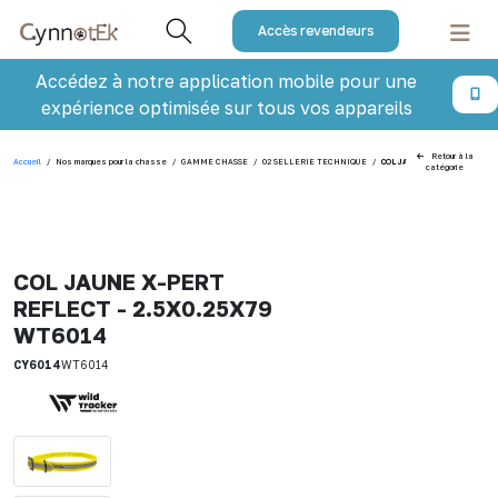
Accès revendeurs
Accédez à notre application mobile pour une
expérience optimisée sur tous vos appareils
Retour à la
Accueil
/
Nos marques pour la chasse
/
GAMME CHASSE
/
02 SELLERIE TECHNIQUE
/
COL JAUNE X-PERT REFLECT 
catégorie
COL JAUNE X-PERT
REFLECT - 2.5X0.25X79
WT6014
CY6014
WT6014