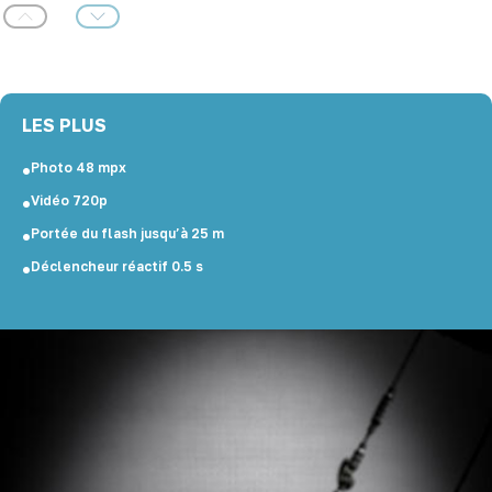
Précédent
Suivant
LES PLUS
Photo 48 mpx
Vidéo 720p
Portée du flash jusqu’à 25 m
Déclencheur réactif 0.5 s