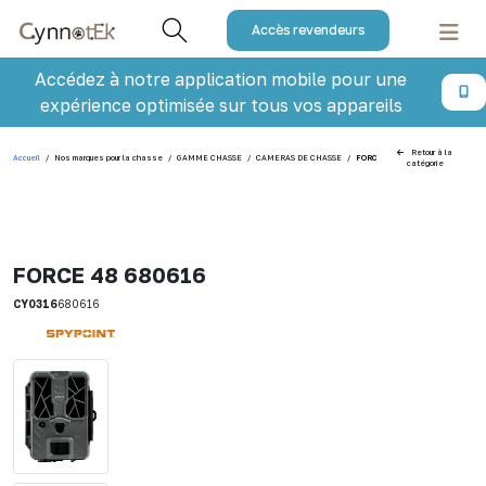
Accès revendeurs
Accédez à notre application mobile pour une
expérience optimisée sur tous vos appareils
Retour à la
Accueil
/
Nos marques pour la chasse
/
GAMME CHASSE
/
CAMERAS DE CHASSE
/
FORCE 48 680616
catégorie
FORCE 48 680616
CY0316
680616