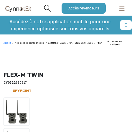
Accès revendeurs
Accédez à notre application mobile pour une
expérience optimisée sur tous vos appareils
Retour à la
Accueil
/
Nos marques pour la chasse
/
GAMME CHASSE
/
CAMERAS DE CHASSE
/
FLEX-M TWIN
catégorie
FLEX-M TWIN
CY0322
680617