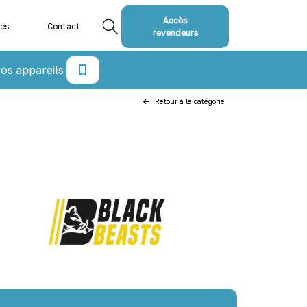
Accès
tés
Contact
revendeurs
os appareils
Retour à la catégorie