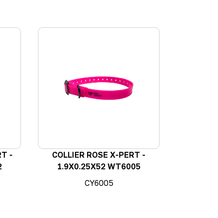
T -
COLLIER ROSE X-PERT -
2
1.9X0.25X52 WT6005
CY6005