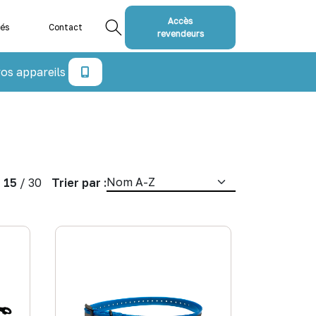
Accès
tés
Contact
revendeurs
os appareils
/
15
/
30
Trier par :