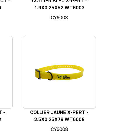
CT -
COLLIER BLEU X-PERT -
6
1.9X0.25X52 WT6003
CY6003
T -
COLLIER JAUNE X-PERT -
2
2.5X0.25X79 WT6008
CY6008