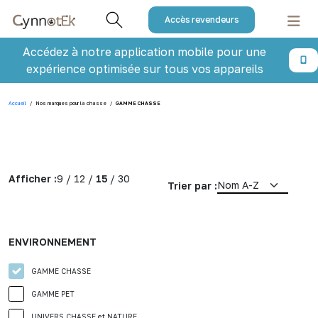
Accès revendeurs
Accédez à notre application mobile pour une
expérience optimisée sur tous vos appareils
Accueil
/
Nos marques pour la chasse
/
GAMME CHASSE
Afficher :
9
/
12
/
15
/
30
Trier par :
ENVIRONNEMENT
GAMME CHASSE
GAMME PET
UNIVERS CHASSE et NATURE