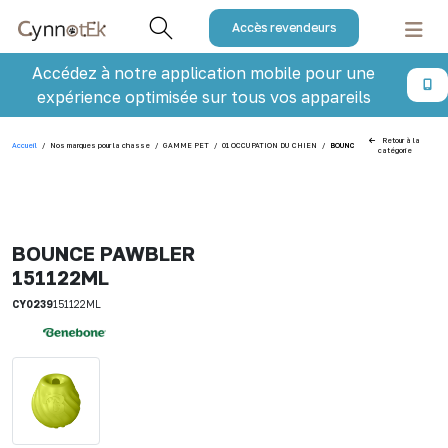
Accès revendeurs
Accédez à notre application mobile pour une
expérience optimisée sur tous vos appareils
Retour à la
Accueil
/
Nos marques pour la chasse
/
GAMME PET
/
01 OCCUPATION DU CHIEN
/
BOUNCE PAWBLER 151122ML
catégorie
BOUNCE PAWBLER
151122ML
CY0239
151122ML