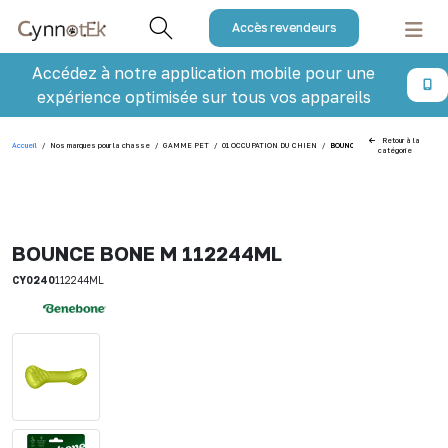
Accès revendeurs
Accédez à notre application mobile pour une
expérience optimisée sur tous vos appareils
Retour à la
Accueil
/
Nos marques pour la chasse
/
GAMME PET
/
01 OCCUPATION DU CHIEN
/
BOUNCE BONE M 112244ML
catégorie
BOUNCE BONE M 112244ML
CY0240
112244ML