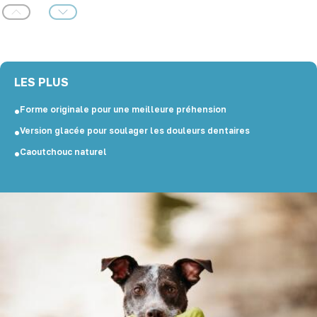
Précédent
Suivant
LES PLUS
Forme originale pour une meilleure préhension
Version glacée pour soulager les douleurs dentaires
Caoutchouc naturel