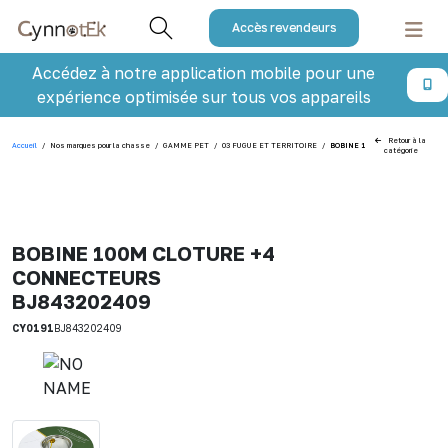
Accès revendeurs
Accédez à notre application mobile pour une
expérience optimisée sur tous vos appareils
Retour à la
Accueil
/
Nos marques pour la chasse
/
GAMME PET
/
03 FUGUE ET TERRITOIRE
/
BOBINE 100M CLOTURE +4 CON
catégorie
BOBINE 100M CLOTURE +4
CONNECTEURS
BJ843202409
CY0191
BJ843202409