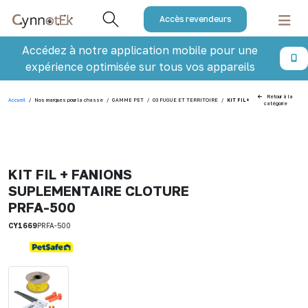
Accès revendeurs
Accédez à notre application mobile pour une
expérience optimisée sur tous vos appareils
Retour à la
Accueil
/
Nos marques pour la chasse
/
GAMME PET
/
03 FUGUE ET TERRITOIRE
/
KIT FIL + FANIONS SUPLEMENT
catégorie
KIT FIL + FANIONS
SUPLEMENTAIRE CLOTURE
PRFA-500
CY1669
PRFA-500