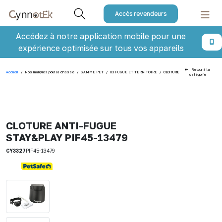
Accès revendeurs
Accédez à notre application mobile pour une
expérience optimisée sur tous vos appareils
Retour à la
Accueil
/
Nos marques pour la chasse
/
GAMME PET
/
03 FUGUE ET TERRITOIRE
/
CLOTURE ANTI-FUGUE STAY&PLA
catégorie
CLOTURE ANTI-FUGUE
STAY&PLAY PIF45-13479
CY3327
PIF45-13479