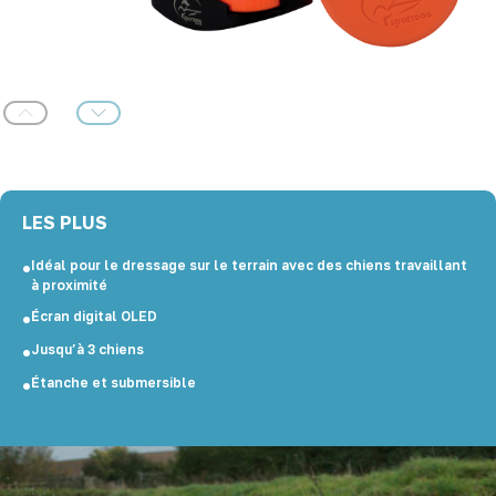
Précédent
Suivant
LES PLUS
Idéal pour le dressage sur le terrain avec des chiens travaillant
à proximité
Écran digital OLED
Jusqu’à 3 chiens
Étanche et submersible