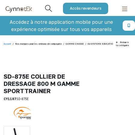
Accès revendeurs
Accédez à notre application mobile pour une
expérience optimisée sur tous vos appareils
Retour à
Accueil
/
Nos marques pour les animaux de compagnie
/
GAMME CHASSE
/
02 SYSTEME EDUCATION&REPERAGE
/
S
la catégorie
SD-875E COLLIER DE
DRESSAGE 800 M GAMME
SPORTTRAINER
CY1187
SD-875E