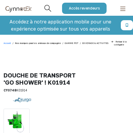
Accès revendeurs
Accédez à notre application mobile pour une
expérience optimisée sur tous vos appareils
Retour à la
Accueil
/
Nos marques pour les animaux de compagnie
/
GAMME PET
/
03 VOYAGE & ACTIVITES
/
DOUCHE DE TRANSP
catégorie
DOUCHE DE TRANSPORT
'GO SHOWER' ! K01914
CY0748
K01914