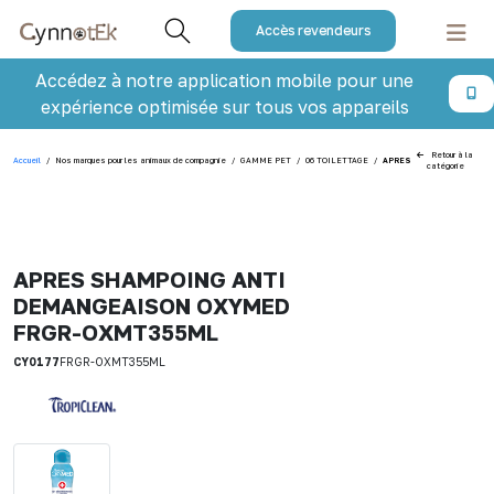
Accès revendeurs
Accédez à notre application mobile pour une
expérience optimisée sur tous vos appareils
Retour à la
Accueil
/
Nos marques pour les animaux de compagnie
/
GAMME PET
/
06 TOILETTAGE
/
APRES SHAMPOING ANTI
catégorie
APRES SHAMPOING ANTI
DEMANGEAISON OXYMED
FRGR-OXMT355ML
CY0177
FRGR-OXMT355ML