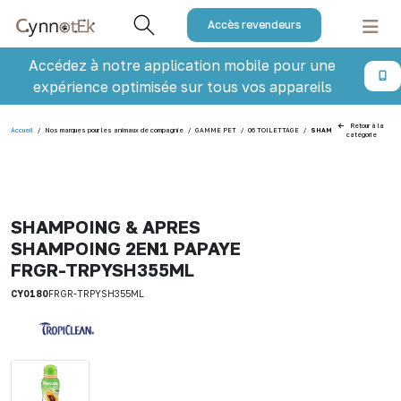
Accès revendeurs
Accédez à notre application mobile pour une
expérience optimisée sur tous vos appareils
Retour à la
Accueil
/
Nos marques pour les animaux de compagnie
/
GAMME PET
/
06 TOILETTAGE
/
SHAMPOING & APRES SHA
catégorie
SHAMPOING & APRES
SHAMPOING 2EN1 PAPAYE
FRGR-TRPYSH355ML
CY0180
FRGR-TRPYSH355ML