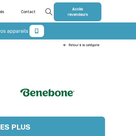
Accès
tés
Contact
revendeurs
os appareils
Retour à la catégorie
LES PLUS