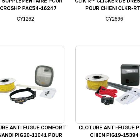
F SUPPLEMENTAIRE POUR
CLIK'R™ CLICKER DE DRE
ICROSHP PAC54-16247
POUR CHIEN! CLKR-R
CY1262
CY2696
URE ANTI FUGUE COMFORT
CLOTURE ANTI-FUGUE 
 NANO! PIG20-11041 POUR
CHIEN PIG19-15394