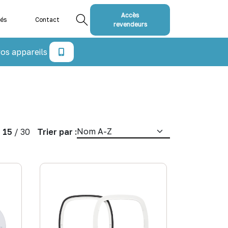
Accès
tés
Contact
revendeurs
os appareils
/
15
/
30
Trier par :