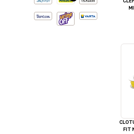
CLE
M
CLOT
FIT