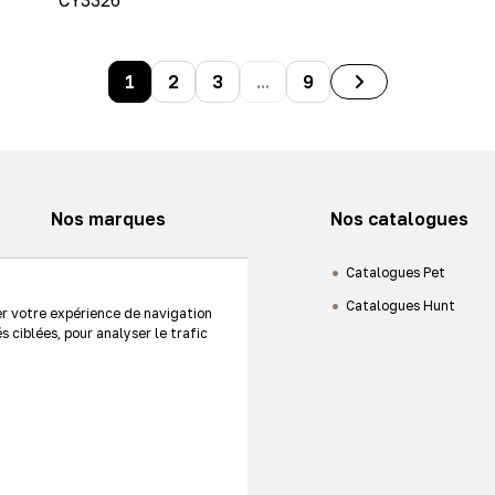
CY3326
1
2
3
...
9
Nos marques
Nos catalogues
Animaux de compagnie
Catalogues Pet
Chasse
Catalogues Hunt
er votre expérience de navigation
s ciblées, pour analyser le trafic