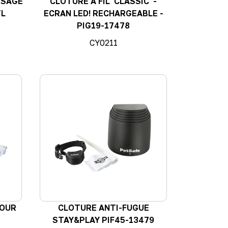
SSAGE
CLOTURE A FIL 'CLASSIC' -
TL
ECRAN LED! RECHARGEABLE -
PIG19-17478
CY0211
POUR
CLOTURE ANTI-FUGUE
STAY&PLAY PIF45-13479