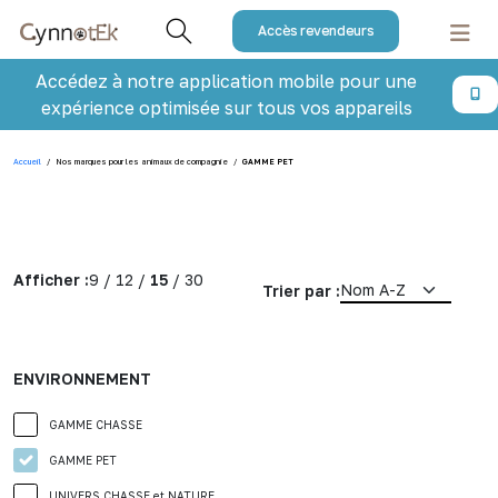
Accès revendeurs
Accédez à notre application mobile pour une
expérience optimisée sur tous vos appareils
Accueil
/
Nos marques pour les animaux de compagnie
/
GAMME PET
Afficher :
9
/
12
/
15
/
30
Trier par :
ENVIRONNEMENT
GAMME CHASSE
GAMME PET
UNIVERS CHASSE et NATURE